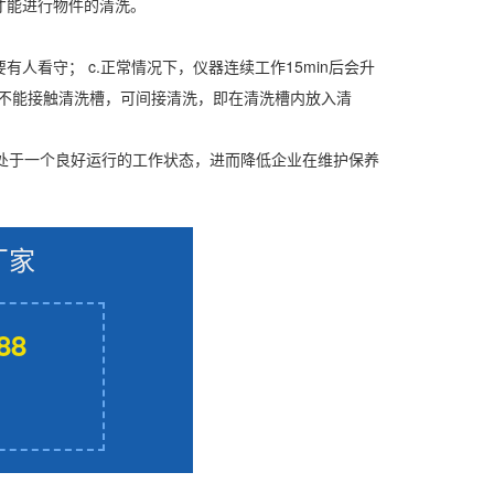
才能进行物件的清洗。
人看守； c.正常情况下，仪器连续工作15min后会升
如不能接触清洗槽，可间接清洗，即在清洗槽内放入清
处于一个良好运行的工作状态，进而降低企业在维护保养
厂家
88