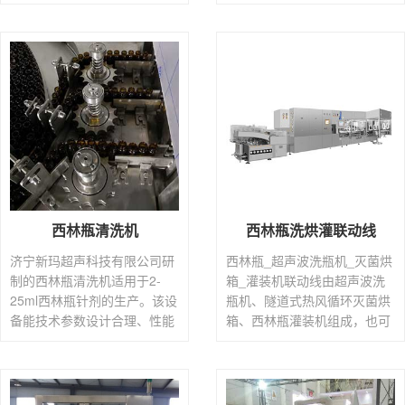
设计合理，具有运转平稳，动
明书进行日常保养维修，产品
作可靠，清洗效果好等优点。
价格优惠。
西林瓶清洗机
西林瓶洗烘灌联动线
济宁新玛超声科技有限公司研
西林瓶_超声波洗瓶机_灭菌烘
制的西林瓶清洗机适用于2-
箱_灌装机联动线由超声波洗
25ml西林瓶针剂的生产。该设
瓶机、隧道式热风循环灭菌烘
备能技术参数设计合理、性能
箱、西林瓶灌装机组成，也可
稳定，适用于2ml至25ml西林
单机使用。适用于2-25ml西林
瓶的清洗。
瓶针剂的生产。