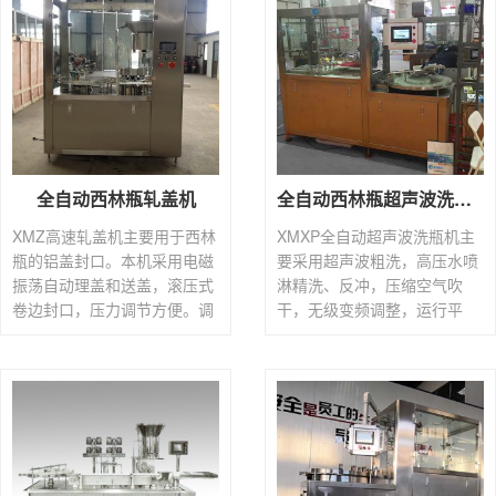
全自动西林瓶轧盖机
全自动西林瓶超声波洗瓶机
XMZ高速轧盖机主要用于西林
XMXP全自动超声波洗瓶机主
瓶的铝盖封口。本机采用电磁
要采用超声波粗洗，高压水喷
振荡自动理盖和送盖，滚压式
淋精洗、反冲，压缩空气吹
卷边封口，压力调节方便。调
干，无级变频调整，运行平
换瓶子规格，只须调换少数零
稳，破瓶率低，是制剂生产线
件即可，适应不同规格瓶子的
中理想的洗瓶设备。本产品更
卷边封口。本机既...
改轨道后可适用多种规...