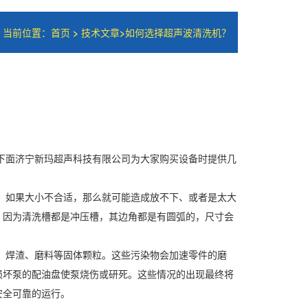
当前位置：
首页
>
技术文章
>
如何选择超声波清洗机？
下面济宁新玛超声科技有限公司为大家购买设备时提供几
，如果大小不合适，那么就可能造成放不下、或者是太大
，因为清洗槽都是冲压槽，其边角都是有圆弧的，尺寸会
、焊渣、磨料等固体颗粒。这些污染物会加速零件的磨
损坏泵的配油盘使泵烧伤或研死。这些情况的出现最终将
安全可靠的运行。