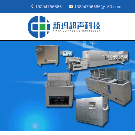
15254756666
15254756666@163.com