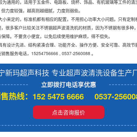
是较为通用的，适用于五金件、电路板、烧杯、饰品、有机玻璃等工件的
，但力度较强，越高则越细腻，力度则弱些。
大小来定的，标准机都有相应的配置，不用担心功率大小问题。只有定制
题，很多客户比较关注不锈钢超声波清洗机的材质，因为不锈钢有很多种
有保障。不要贪小便宜，以免后续使用维护麻烦，得不偿失。
具有设计先进、结构紧凑合理、功能齐全、操作方便、安全可靠、高效节
，15254756666 , 0537-2560088 。
宁新玛超声科技 专业超声波清洗设备生产
立即拨打电话享优惠
售热线：152 5475 6666 0537-25600
点击咨询报价