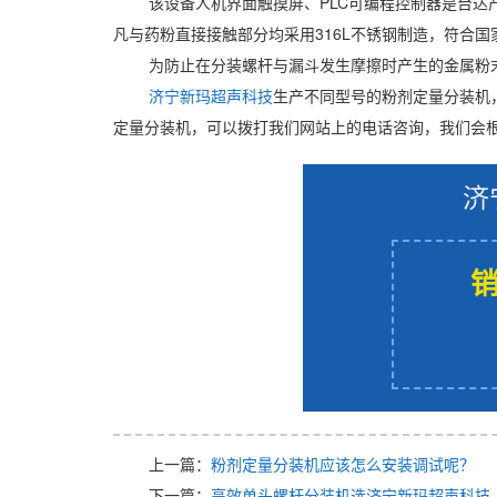
该设备人机界面触摸屏、PLC可编程控制器是台
凡与药粉直接接触部分均采用316L不锈钢制造，符合国
为防止在分装螺杆与漏斗发生摩擦时产生的金属粉
济宁新玛超声科技
生产不同型号的粉剂定量分装机
定量分装机，可以拨打我们网站上的电话咨询，我们会
济
销
上一篇：
粉剂定量分装机应该怎么安装调试呢？
下一篇：
高效单头螺杆分装机选济宁新玛超声科技