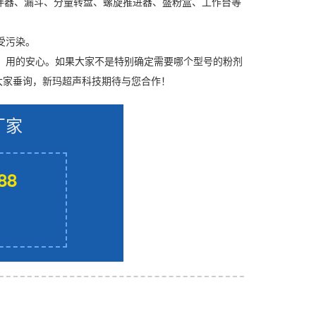
拌器、漏斗、分量转盘、螺旋推进器、盛粉盒、工作台等
受污染。
，用的安心。如果大家不是特别确定需要哪个型号的粉剂
大家垂询，新玛超声科技期待与您合作！
厂家
88