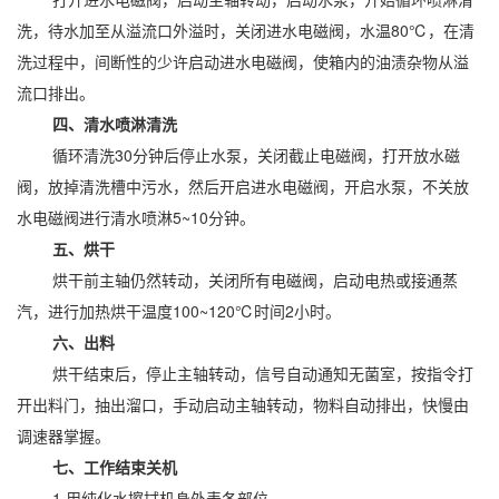
洗，待水加至从溢流口外溢时，关闭进水电磁阀，水温80℃，在清
洗过程中，间断性的少许启动进水电磁阀，使箱内的油渍杂物从溢
流口排出。
四、清水喷淋清洗
循环清洗30分钟后停止水泵，关闭截止电磁阀，打开放水磁
阀，放掉清洗槽中污水，然后开启进水电磁阀，开启水泵，不关放
水电磁阀进行清水喷淋5~10分钟。
五、烘干
烘干前主轴仍然转动，关闭所有电磁阀，启动电热或接通蒸
汽，进行加热烘干温度100~120℃时间2小时。
六、出料
烘干结束后，停止主轴转动，信号自动通知无菌室，按指令打
开出料门，抽出溜口，手动启动主轴转动，物料自动排出，快慢由
调速器掌握。
七、工作结束关机
1.用纯化水擦拭机身外表各部位。