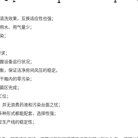
强清洗效果，互换适应性也强；
，用水、用气量少；
染；
要求；
掌握设备运行状况；
平衡，保证洁净房间风压的稳定。
烘干箱内的零污染；
无菌区完成；
工位；
，并无浪费药液和污染台面之忧；
多种形式都能配套，选择性强；
证生产线的稳定性；