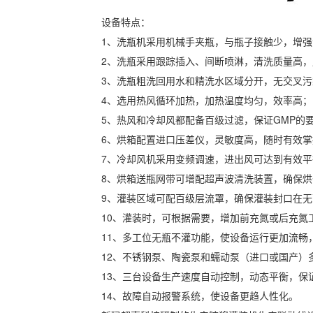
设备特点：
1、洗瓶机采用机械手夹瓶，与瓶子接触少，增
2、洗瓶采用跟踪插入、间断喷淋，清洗质量高
3、洗瓶粗洗回用水和精洗水区域分开，无交叉污
4、选用热风循环加热，加热温度均匀，效率高；
5、热风和冷却风都配备百级过滤，保证GMP的
6、烘箱配置进口压差仪，灵敏度高，随时有效
7、冷却风机采用变频调速，进出风可达到有效
8、烘箱送瓶网带可增配超声波清洗装置，确保
9、灌装区域可配百级层流罩，确保灌装封口在
10、灌装时，可根据需要，增加前充氮或后充氮
11、多工位无瓶不灌功能，使设备运行更加流畅
12、不锈钢泵、陶瓷泵和蠕动泵（进口或国产）
13、三台设备生产速度自动控制，动态平衡，保
14、故障自动报警系统，使设备更趋人性化。