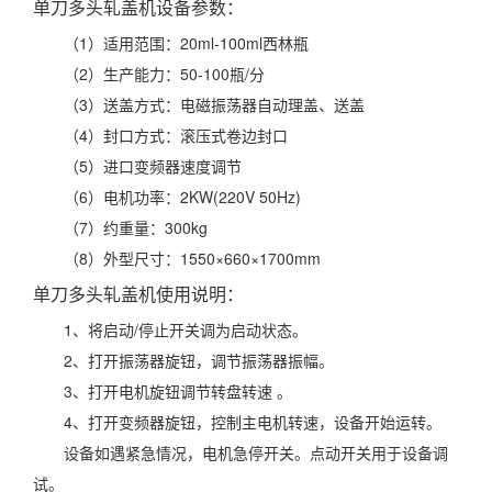
单刀多头轧盖机设备参数：
（1）适用范围：20ml-100ml西林瓶
（2）生产能力：50-100瓶/分
（3）送盖方式：电磁振荡器自动理盖、送盖
（4）封口方式：滚压式卷边封口
（5）进口变频器速度调节
（6）电机功率：2KW(220V 50Hz)
（7）约重量：300kg
（8）外型尺寸：1550×660×1700mm
单刀多头轧盖机使用说明：
1、将启动/停止开关调为启动状态。
2、打开振荡器旋钮，调节振荡器振幅。
3、打开电机旋钮调节转盘转速 。
4、打开变频器旋钮，控制主电机转速，设备开始运转。
设备如遇紧急情况，电机急停开关。点动开关用于设备调
试。